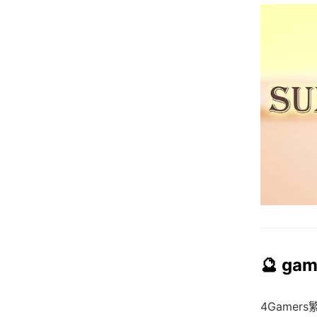
🔮 ga
4Game