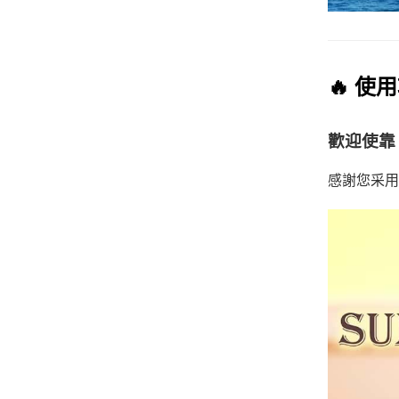
🔥 使
歡迎使靠 
感謝您采用