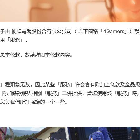
于由 便肆電競股份含有限公张司（ 以下簡稱「4Gamers」）
用「服務」，
思本條款，故請詳閱本條款內容。
」種類繁无数，因此某些「服務」许会會有附加上條款及產品規
。附加條款將與相關「服務」二併提供；當您使用該「服務」時
您與我們所訂協議的一个一些。